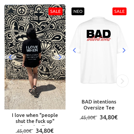
SALE
ΝΕΟ
SALE
BAD intentions
Oversize Tee
I love when "people
34,80€
45,00€
shut the fuck up"
Oversize Tee
34,80€
45,00€