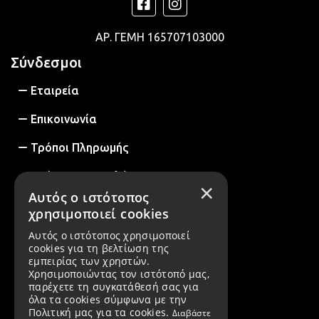
ΑΡ. ΓΕΜΗ
165707103000
Σύνδεσμοι
Εταιρεία
Επικοινωνία
Τρόποι Πληρωμής
Τρόποι Αποστολής
×
Αυτός ο ιστότοπος
Παρακολούθηση Αποστολής
χρησιμοποιεί cookies
Πολιτική Επιστροφών
Αυτός ο ιστότοπος χρησιμοποιεί
cookies για τη βελτίωση της
εμπειρίας των χρηστών.
Πολιτική Ακύρωσης
Χρησιμοποιώντας τον ιστότοπό μας,
παρέχετε τη συγκατάθεσή σας για
Όροι Χρήσης
όλα τα cookies σύμφωνα με την
Πολιτική μας για τα cookies.
Διαβάστε
Πολιτική Απορρήτου