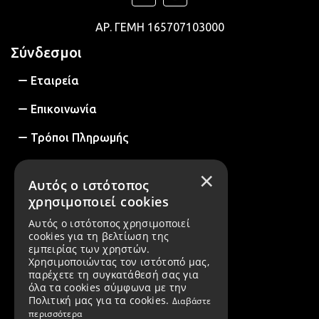
ΑΡ. ΓΕΜΗ
165707103000
Σύνδεσμοι
Εταιρεία
Επικοινωνία
Τρόποι Πληρωμής
Τρόποι Αποστολής
×
Αυτός ο ιστότοπος
Παρακολούθηση Αποστολής
χρησιμοποιεί cookies
Αυτός ο ιστότοπος χρησιμοποιεί
Πολιτική Επιστροφών
cookies για τη βελτίωση της
εμπειρίας των χρηστών.
Πολιτική Ακύρωσης
Χρησιμοποιώντας τον ιστότοπό μας,
παρέχετε τη συγκατάθεσή σας για
Όροι Χρήσης
όλα τα cookies σύμφωνα με την
Πολιτική μας για τα cookies.
Διαβάστε
Πολιτική Απορρήτου
περισσότερα