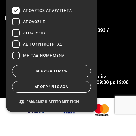
ΑΠΟΛΎΤΩΣ ΑΠΑΡΑΊΤΗΤΑ
Επικοινωνία
ΑΠΌΔΟΣΗΣ
Τηλέφωνο παραγγελιών 2130320393 /
ΣΤΌΧΕΥΣΗΣ
6985876689
ΛΕΙΤΟΥΡΓΙΚΌΤΗΤΑΣ
Αθήνα
ΜΗ ΤΑΞΙΝΟΜΗΜΈΝΑ
info@whitesoul.gr
ΑΠΟΔΟΧΉ ΌΛΩΝ
Το τηλεφωνικό κέντρο παραγγελιών
λειτουργεί Δευτέρα-Παρασκευή 09:00 με 18:00
ΑΠΌΡΡΙΨΗ ΌΛΩΝ
ΕΜΦΆΝΙΣΗ ΛΕΠΤΟΜΕΡΕΙΏΝ
Απολύτως απαραίτητα
Απόδοσης
Στόχευσης